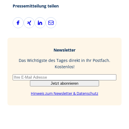
Pressemitteilung teilen
F
X
L
E
a
i
i
-
c
n
n
M
e
g
k
a
b
e
i
Newsletter
o
d
l
o
I
Das Wichtigste des Tages direkt in Ihr Postfach.
k
n
Kostenlos!
Jetzt abonnieren
Hinweis zum Newsletter & Datenschutz