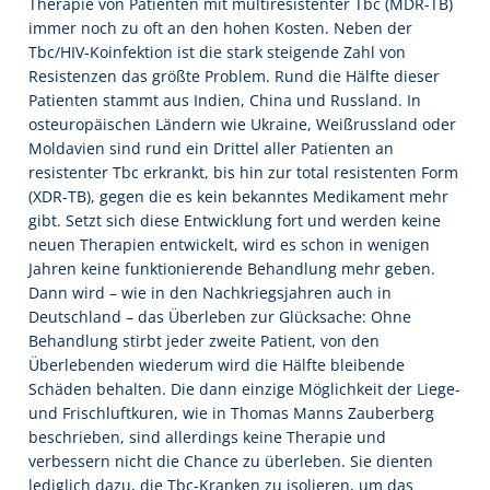
Therapie von Patienten mit multiresistenter Tbc (MDR-TB)
immer noch zu oft an den hohen Kosten. Neben der
Tbc/HIV-Koinfektion ist die stark steigende Zahl von
Resistenzen das größte Problem. Rund die Hälfte dieser
Patienten stammt aus Indien, China und Russland. In
osteuropäischen Ländern wie Ukraine, Weißrussland oder
Moldavien sind rund ein Drittel aller Patienten an
resistenter Tbc erkrankt, bis hin zur total resistenten Form
(XDR-TB), gegen die es kein bekanntes Medikament mehr
gibt. Setzt sich diese Entwicklung fort und werden keine
neuen Therapien entwickelt, wird es schon in wenigen
Jahren keine funktionierende Behandlung mehr geben.
Dann wird – wie in den Nachkriegsjahren auch in
Deutschland – das Überleben zur Glücksache: Ohne
Behandlung stirbt jeder zweite Patient, von den
Überlebenden wiederum wird die Hälfte bleibende
Schäden behalten. Die dann einzige Möglichkeit der Liege-
und Frischluftkuren, wie in Thomas Manns Zauberberg
beschrieben, sind allerdings keine Therapie und
verbessern nicht die Chance zu überleben. Sie dienten
lediglich dazu, die Tbc-Kranken zu isolieren, um das