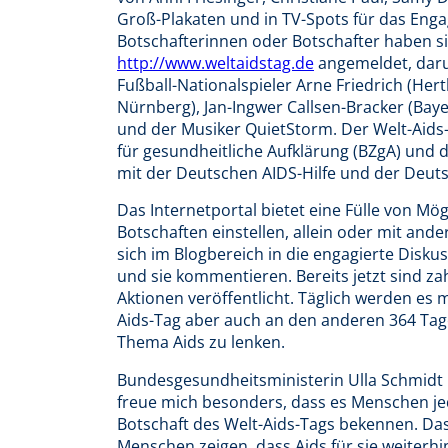
Groß-Plakaten und in TV-Spots für das Eng
Botschafterinnen oder Botschafter haben 
http://www.weltaidstag.de
angemeldet, daru
Fußball-Nationalspieler Arne Friedrich (Her
Nürnberg), Jan-Ingwer Callsen-Bracker (Baye
und der Musiker QuietStorm. Der Welt-Aids
für gesundheitliche Aufklärung (BZgA) und
mit der Deutschen AIDS-Hilfe und der Deuts
Das Internetportal bietet eine Fülle von M
Botschaften einstellen, allein oder mit ande
sich im Blogbereich in die engagierte Disk
und sie kommentieren. Bereits jetzt sind z
Aktionen veröffentlicht. Täglich werden es m
Aids-Tag aber auch an den anderen 364 Tag
Thema Aids zu lenken.
Bundesgesundheitsministerin Ulla Schmidt is
freue mich besonders, dass es Menschen jede
Botschaft des Welt-Aids-Tags bekennen. Da
Menschen zeigen, dass Aids für sie weiterhi