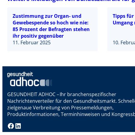
Zustimmung zur Organ- und
Tipps fü
Gewebespende so hoch wie nie:
Umgang m
85 Prozent der Befragten stehen
ihr positiv gegenüber
11. Februar 2025
10. Febru
GESUNDHEIT ADHOC – Ihr branchenspezifischer
Nachrichtenverteiler für den Gesundheitsmarkt. Schnel
zielgenaue Verbreitung von Pressemeldungen,
Produktinformationen, Terminhinweisen und Kongressb
Facebook
LinkedIn