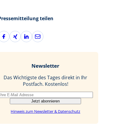
Pressemitteilung teilen
F
X
L
E
a
i
i
-
c
n
n
M
e
g
k
a
b
e
i
Newsletter
o
d
l
o
I
Das Wichtigste des Tages direkt in Ihr
k
n
Postfach. Kostenlos!
Jetzt abonnieren
Hinweis zum Newsletter & Datenschutz