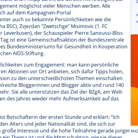
agement möglichst vieler Menschen werben. Alle
sich auf dem Kampagnen-Portal
nter auch so bekannte Persönlichkeiten wie die
tha BSC), Zvjezdan “Zwetschge” Misimovic (1. FC
r Leverkusen), der Schauspieler Pierre Sanoussi-Bliss
-Tag ist eine Gemeinschaftsaktion der Bundeszentrale
 des Bundesministeriums für Gesundheit in Kooperation
chen AIDS-Stiftung.
öglichkeiten zum Engagement: man kann persönliche
ren Aktionen vor Ort anbieten, sich dafür Tipps holen,
ussion zu den unterschiedlichsten Themen einschalten
ahlreiche Bloggerinnen und Blogger aktiv und rund 140
ehr. Sie alle unterstützen das Ziel der BZgA, am Welt-
en des Jahres wieder mehr Aufmerksamkeit auf das
t Botschafterin der ersten Stunde und erklärt: “Ich
n Alters und jeder Nationalität sind, die sich zur
s große Interesse und die hohe Teilnahme gerade junger
ANZ
n ein Thema ist und die Mitmachaktion, wie sie dieses