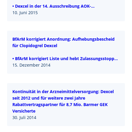
• Dexcel in der 14. Ausschreibung AOK-
Rabattvertragspartner mit 49 Einzelzuschlägen
10. Juni 2015
• Dexcel-Herstellkompetenz ist Schlüssel zum Erfolg
BfArM korrigiert Anordnung: Aufhebungsbescheid
für Clopidogrel Dexcel
• BfArM korrigiert Liste und hebt Zulassungsstopp
für Clopidogrel Dexcel auf
15. Dezember 2014
• Dexcel Bioäquivalenzstudie nicht von GVK
Biosciences durchgeführt
• Unnötige Verunsicherung von Apothekern und
Patienten
Kontinuität in der Arzneimittelversorgung: Dexcel
seit 2012 und für weitere zwei Jahre
Rabattvertragspartner für 8,7 Mio. Barmer GEK
Versicherte
30. Juli 2014