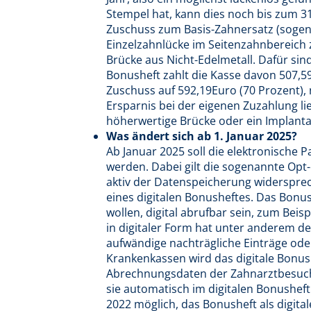
Stempel hat, kann dies noch bis zum 
Zuschuss zum Basis-Zahnersatz (sogenan
Einzelzahnlücke im Seitenzahnbereich z
Brücke aus Nicht-Edelmetall. Dafür si
Bonusheft zahlt die Kasse davon 507,5
Zuschuss auf 592,19Euro (70 Prozent), 
Ersparnis bei der eigenen Zuzahlung lie
höherwertige Brücke oder ein Implantat
Was ändert sich ab 1. Januar 2025?
Ab Januar 2025 soll die elektronische Pa
werden. Dabei gilt die sogenannte Opt-
aktiv der Datenspeicherung widersprec
eines digitalen Bonusheftes. Das Bonush
wollen, digital abrufbar sein, zum Bei
in digitaler Form hat unter anderem de
aufwändige nachträgliche Einträge oder
Krankenkassen wird das digitale Bonus
Abrechnungsdaten der Zahnarztbesuch
sie automatisch im digitalen Bonusheft 
2022 möglich, das Bonusheft als digita