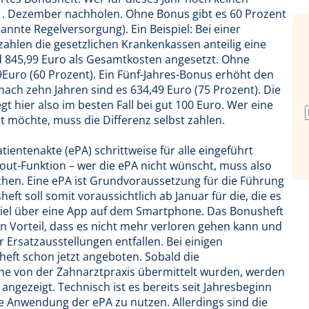
31. Dezember nachholen. Ohne Bonus gibt es 60 Prozent
nte Regelversorgung). Ein Beispiel: Bei einer
ahlen die gesetzlichen Krankenkassen anteilig eine
nd 845,99 Euro als Gesamtkosten angesetzt. Ohne
9Euro (60 Prozent). Ein Fünf-Jahres-Bonus erhöht den
nach zehn Jahren sind es 634,49 Euro (75 Prozent). Die
gt hier also im besten Fall bei gut 100 Euro. Wer eine
 möchte, muss die Differenz selbst zahlen.
tientenakte (ePA) schrittweise für alle eingeführt
out-Funktion – wer die ePA nicht wünscht, muss also
hen. Eine ePA ist Grundvoraussetzung für die Führung
eft soll somit voraussichtlich ab Januar für die, die es
spiel über eine App auf dem Smartphone. Das Bonusheft
n Vorteil, dass es nicht mehr verloren gehen kann und
 Ersatzausstellungen entfallen. Bei einigen
heft schon jetzt angeboten. Sobald die
e von der Zahnarztpraxis übermittelt wurden, werden
angezeigt. Technisch ist es bereits seit Jahresbeginn
le Anwendung der ePA zu nutzen. Allerdings sind die