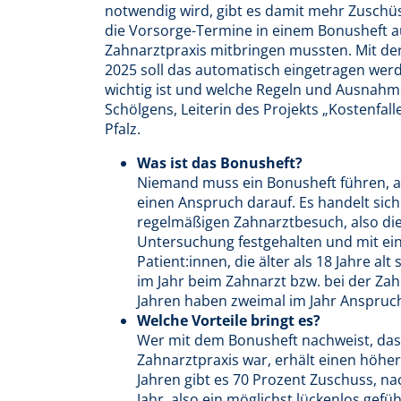
notwendig wird, gibt es damit mehr Zuschü
die Vorsorge-Termine in einem Bonusheft au
Zahnarztpraxis mitbringen mussten. Mit der
2025 soll das automatisch eingetragen wer
wichtig ist und welche Regeln und Ausnahme
Schölgens, Leiterin des Projekts „Kostenfa
Pfalz.
Was ist das Bonusheft?
Niemand muss ein Bonusheft führen, ab
einen Anspruch darauf. Es handelt sich
regelmäßigen Zahnarztbesuch, also die
Untersuchung festgehalten und mit ein
Patient:innen, die älter als 18 Jahre a
im Jahr beim Zahnarzt bzw. bei der Za
Jahren haben zweimal im Jahr Anspruc
Welche Vorteile bringt es?
Wer mit dem Bonusheft nachweist, dass 
Zahnarztpraxis war, erhält einen höh
Jahren gibt es 70 Prozent Zuschuss, na
Jahr, also ein möglichst lückenlos gefü