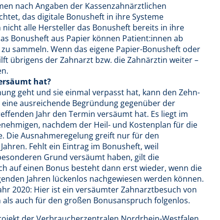
emen nach Angaben der Kassenzahnärztlichen
chtet, das digitale Bonusheft in ihre Systeme
cht alle Hersteller das Bonusheft bereits in ihre
Das Bonusheft aus Papier können Patient:innen ab
ge zu sammeln. Wenn das eigene Papier-Bonusheft oder
lft übrigens der Zahnarzt bzw. die Zahnärztin weiter –
en.
ersäumt hat?
ung geht und sie einmal verpasst hat, kann den Zehn-
st eine ausreichende Begründung gegenüber der
ffenden Jahr den Termin versäumt hat. Es liegt im
enehmigen, nachdem der Heil- und Kostenplan für die
e. Die Ausnahmeregelung greift nur für den
hren. Fehlt ein Eintrag im Bonusheft, weil
besonderen Grund versäumt haben, gilt die
h auf einen Bonus besteht dann erst wieder, wenn die
olgenden Jahren lückenlos nachgewiesen werden können.
ahr 2020: Hier ist ein versäumter Zahnarztbesuch von
 als auch für den großen Bonusanspruch folgenlos.
rojekt der Verbraucherzentralen Nordrhein-Westfalen