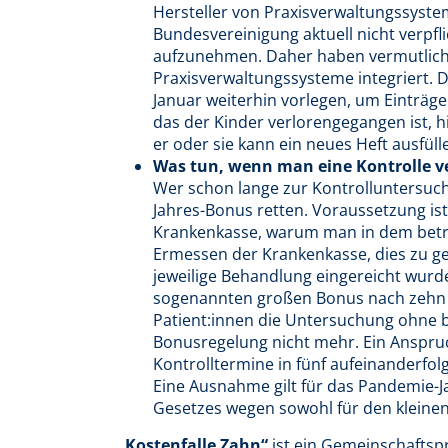
Hersteller von Praxisverwaltungssyst
Bundesvereinigung aktuell nicht verpfli
aufzunehmen. Daher haben vermutlich ni
Praxisverwaltungssysteme integriert. 
Januar weiterhin vorlegen, um Einträ
das der Kinder verlorengegangen ist, hi
er oder sie kann ein neues Heft ausfüll
Was tun, wenn man eine Kontrolle v
Wer schon lange zur Kontrolluntersuch
Jahres-Bonus retten. Voraussetzung i
Krankenkasse, warum man in dem betre
Ermessen der Krankenkasse, dies zu g
jeweilige Behandlung eingereicht wurd
sogenannten großen Bonus nach zehn Ja
Patient:innen die Untersuchung ohne 
Bonusregelung nicht mehr. Ein Anspruc
Kontrolltermine in fünf aufeinanderf
Eine Ausnahme gilt für das Pandemie-J
Gesetzes wegen sowohl für den kleinen
„Kostenfalle Zahn“
ist ein Gemeinschaftsp