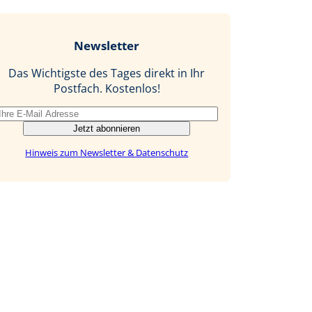
c
n
n
M
e
g
k
a
b
e
i
Newsletter
o
d
l
o
I
Das Wichtigste des Tages direkt in Ihr
k
n
Postfach. Kostenlos!
Jetzt abonnieren
Hinweis zum Newsletter & Datenschutz