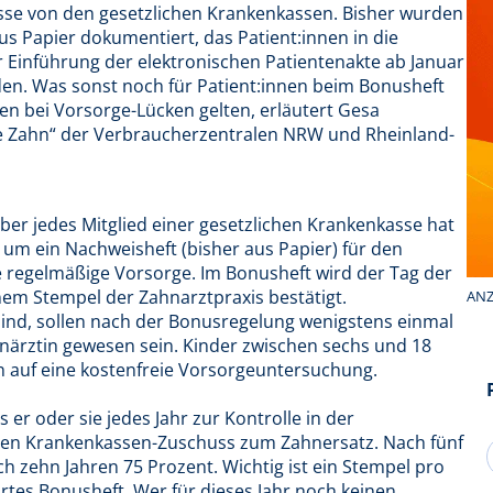
sse von den gesetzlichen Krankenkassen. Bisher wurden
s Papier dokumentiert, das Patient:innen in die
 Einführung der elektronischen Patientenakte ab Januar
den. Was sonst noch für Patient:innen beim Bonusheft
n bei Vorsorge-Lücken gelten, erläutert Gesa
lle Zahn“ der Verbraucherzentralen NRW und Rheinland-
er jedes Mitglied einer gesetzlichen Krankenkasse hat
 um ein Nachweisheft (bisher aus Papier) für den
 regelmäßige Vorsorge. Im Bonusheft wird der Tag der
em Stempel der Zahnarztpraxis bestätigt.
ANZ
lt sind, sollen nach der Bonusregelung wenigstens einmal
hnärztin gewesen sein. Kinder zwischen sechs und 18
h auf eine kostenfreie Vorsorgeuntersuchung.
er oder sie jedes Jahr zur Kontrolle in der
eren Krankenkassen-Zuschuss zum Zahnersatz. Nach fünf
ch zehn Jahren 75 Prozent. Wichtig ist ein Stempel pro
hrtes Bonusheft. Wer für dieses Jahr noch keinen