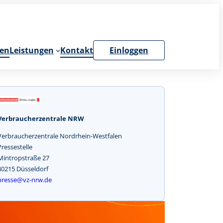
en
Leistungen
Kontakt
Einloggen
Verbraucherzentrale NRW
Verbraucherzentrale Nordrhein-Westfalen
Pressestelle
Mintropstraße 27
40215 Düsseldorf
presse@vz-nrw.de