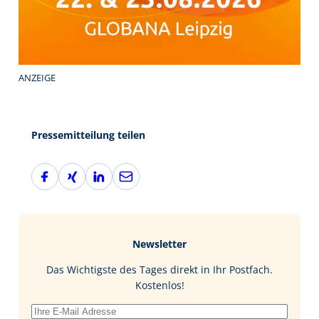
ANZEIGE
Pressemitteilung teilen
F
X
L
E
a
i
i
-
c
n
n
M
e
g
k
a
b
e
i
Newsletter
o
d
l
o
I
Das Wichtigste des Tages direkt in Ihr Postfach.
k
n
Kostenlos!