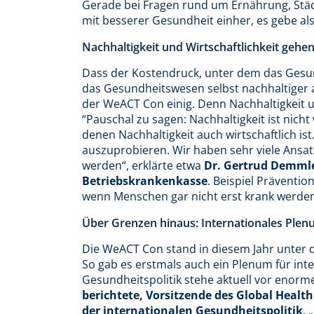
Gerade bei Fragen rund um Ernährung, Städ
mit besserer Gesundheit einher, es gebe als
Nachhaltigkeit und Wirtschaftlichkeit gehe
Dass der Kostendruck, unter dem das Gesun
das Gesundheitswesen selbst nachhaltiger 
der WeACT Con einig. Denn Nachhaltigkeit u
“Pauschal zu sagen: Nachhaltigkeit ist nicht w
denen Nachhaltigkeit auch wirtschaftlich is
auszuprobieren. Wir haben sehr viele Ans
werden“, erklärte etwa
Dr. Gertrud Demmle
Betriebskrankenkasse
. Beispiel Präventio
wenn Menschen gar nicht erst krank werden
Über Grenzen hinaus: Internationales Ple
Die WeACT Con stand in diesem Jahr unter
So gab es erstmals auch ein Plenum für inter
Gesundheitspolitik stehe aktuell vor enor
berichtete, Vorsitzende des Global Healt
der internationalen Gesundheitspolitik
. 