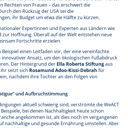
n Rechten von Frauen – das erschwert die
Durch den Rückzug der USA sei die
en, ihr Budget um etwa die Hälfte zu kürzen.
rnationaler Expertinnen und Experten aus Ländern wie
nd zur Hoffnung. Überall auf der Welt entstehen neue
einsam Fortschritte erzielen.
 Beispiel einen Leitfaden vor, der eine vereinfachte
n innovativer Ansatz, um den ökologischen Fußabdruck
eren. Der Hintergrund der
Ella Roberta Stiftung
aus
ihr setzt sich
Rosamund Adoo-Kissi-Debrah
für
 ein, nachdem ihre Tochter an den Folgen von
 fatigue“ und Aufbruchstimmung
ingungen aktuell schwierig sind, verströmte die WeACT
Beispiele, bei denen Nachhaltigkeit heute schon
sbranche angekommen ist, als dies noch im vergangenen
e auf nachhaltige und gesunde Ernährung umstellen. Aber