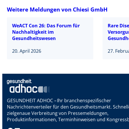
Weitere Meldungen von Chiesi GmbH
WeACT Con 26: Das Forum für
Rare Dis
Nachhaltigkeit im
Versorgu
Gesundheitswesen
Gesundhe
20. April 2026
27. Febru
GESUNDHEIT ADHOC – Ihr branchenspezifischer
Nachrichtenverteiler für den Gesundheitsmarkt. Schnel
zielgenaue Verbreitung von Pressemeldungen,
Produktinformationen, Terminhinweisen und Kongressb