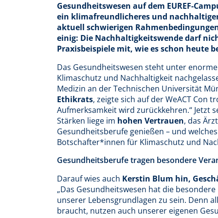
Gesundheitswesen auf dem EUREF-Campu
ein klimafreundlicheres und nachhaltige
aktuell schwierigen Rahmenbedingungen
einig: Die Nachhaltigkeitswende darf nich
Praxisbeispiele mit, wie es schon heute b
Das Gesundheitswesen steht unter enormen 
Klimaschutz und Nachhaltigkeit nachgelas
Medizin an der Technischen Universität M
Ethikrats
, zeigte sich auf der WeACT Con tr
Aufmerksamkeit wird zurückkehren.“ Jetzt sei
Stärken liege im
hohen Vertrauen
, das Ärz
Gesundheitsberufe genießen – und welches
Botschafter*innen für Klimaschutz und Nac
Gesundheitsberufe tragen besondere Veran
Darauf wies auch
Kerstin Blum hin, Gesc
„Das Gesundheitswesen hat die besondere C
unserer Lebensgrundlagen zu sein. Denn all
braucht, nutzen auch unserer eigenen Gesu