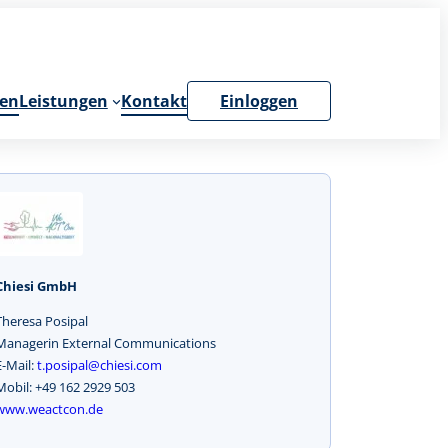
en
Leistungen
Kontakt
Einloggen
Chiesi GmbH
Theresa Posipal
Managerin External Communications
E-Mail:
t.posipal@chiesi.com
Mobil: +49 162 2929 503
www.weactcon.de