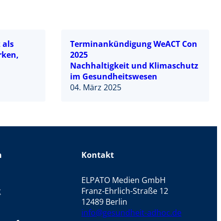
 als
Terminankündigung WeACT Con
rken,
2025
Nachhaltigkeit und Klimaschutz
im Gesundheitswesen
04. März 2025
n
Kontakt
ELPATO Medien GmbH
z
Franz-Ehrlich-Straße 12
12489 Berlin
info@gesundheit-adhoc.de