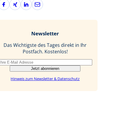
F
X
L
E
a
i
i
-
c
n
n
M
e
g
k
a
b
e
i
Newsletter
o
d
l
o
I
Das Wichtigste des Tages direkt in Ihr
k
n
Postfach. Kostenlos!
Jetzt abonnieren
Hinweis zum Newsletter & Datenschutz