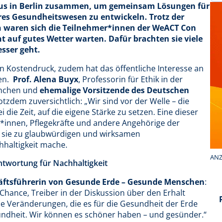
s in Berlin zusammen, um gemeinsam Lösungen für
res Gesundheitswesen zu entwickeln. Trotz der
 waren sich die Teilnehmer*innen der WeACT Con
t auf gutes Wetter warten. Dafür brachten sie viele
esser geht.
Kostendruck, zudem hat das öffentliche Interesse an
sen.
Prof. Alena Buyx
, Professorin für Ethik in der
ünchen und
ehemalige Vorsitzende des Deutschen
otzdem zuversichtlich: „Wir sind vor der Welle – die
 die Zeit, auf die eigene Stärke zu setzen. Eine dieser
t*innen, Pflegekräfte und andere Angehörige der
 sie zu glaubwürdigen und wirksamen
hhaltigkeit mache.
ANZ
twortung für Nachhaltigkeit
häftsführerin von Gesunde Erde – Gesunde Menschen
:
hance, Treiber in der Diskussion über den Erhalt
e Veränderungen, die es für die Gesundheit der Erde
ndheit. Wir können es schöner haben – und gesünder.“