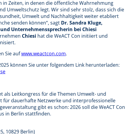
uch in Zeiten, in denen die öffentliche Wahrnehmung
nd Umweltschutz legt. Wir sind sehr stolz, dass sich die
ndheit, Umwelt und Nachhaltigkeit weiter etabliert
ranche senden können“, sagt
Dr. Sandra Kluge,
 und Unternehmenssprecherin bei Chiesi
nternehmen
Chiesi
hat die WeACT Con initiiert und
isiert.
n Sie auf
www.weactcon.com
.
025 können Sie unter folgendem Link herunterladen:
sse
etet als Leitkongress für die Themen Umwelt- und
 für dauerhafte Netzwerke und interprofessionelle
lgeveranstaltung gibt es schon: 2026 soll die WeACT Con
 in Berlin stattfinden.
5, 10829 Berlin)