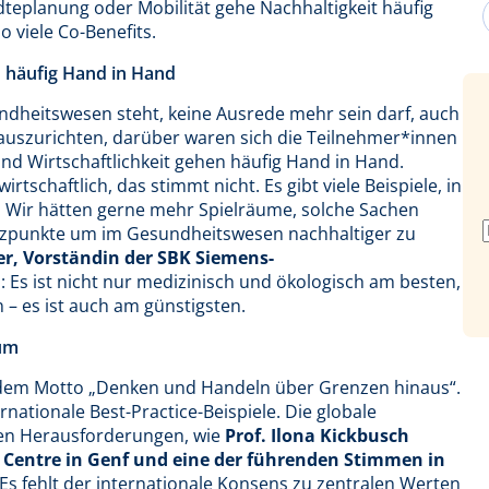
teplanung oder Mobilität gehe Nachhaltigkeit häufig
o viele Co-Benefits.
n häufig Hand in Hand
dheitswesen steht, keine Ausrede mehr sein darf, auch
auszurichten, darüber waren sich die Teilnehmer*innen
nd Wirtschaftlichkeit gehen häufig Hand in Hand.
irtschaftlich, das stimmt nicht. Es gibt viele Beispiele, in
t. Wir hätten gerne mehr Spielräume, solche Sachen
atzpunkte um im Gesundheitswesen nachhaltiger zu
r, Vorständin der SBK Siemens-
n: Es ist nicht nur medizinisch und ökologisch am besten,
 – es ist auch am günstigsten.
num
 dem Motto „Denken und Handeln über Grenzen hinaus“.
nationale Best-Practice-Beispiele. Die globale
men Herausforderungen, wie
Prof. Ilona Kickbusch
h Centre in Genf und eine der führenden Stimmen in
„Es fehlt der internationale Konsens zu zentralen Werten