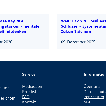
ease Day 2026:
WeACT Con 26: Resilienz
ng stärken – mentale
Schlüssel – Systeme stä
it mitdenken
Zukunft sichern
ar 2026
09. Dezember 2025
Service
Informatio
Mediadaten
Über uns
le und
Preisliste
Datenschut
FAQ
Impressum
erichten.
Kontakt
AGB