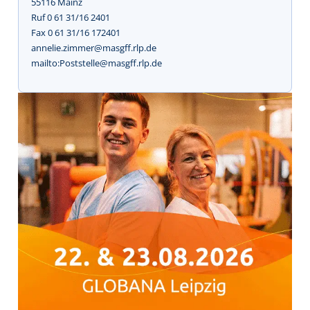
55116 Mainz
Ruf 0 61 31/16 2401
Fax 0 61 31/16 172401
annelie.zimmer@masgff.rlp.de
mailto:Poststelle@masgff.rlp.de