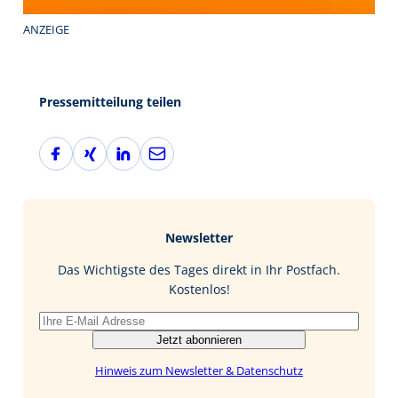
ANZEIGE
Pressemitteilung teilen
F
X
L
E
a
i
i
-
c
n
n
M
e
g
k
a
b
e
i
Newsletter
o
d
l
o
I
Das Wichtigste des Tages direkt in Ihr Postfach.
k
n
Kostenlos!
Jetzt abonnieren
Hinweis zum Newsletter & Datenschutz