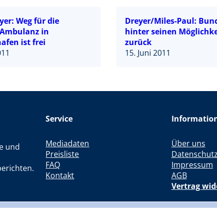
er: Weg für die
Dreyer/Miles-Paul: Bund
Ambulanz in
hinter seinen Möglichk
fen ist frei
zurück
011
15. Juni 2011
Service
Informatio
Mediadaten
Über uns
le und
Preisliste
Datenschut
FAQ
Impressum
erichten.
Kontakt
AGB
Vertrag wid