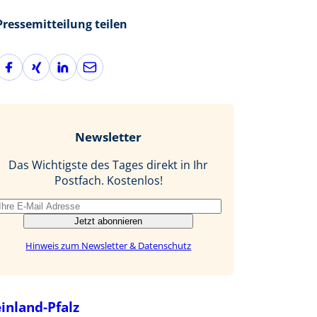
Pressemitteilung teilen
F
X
L
E
a
i
i
-
c
n
n
M
e
g
k
a
b
e
i
Newsletter
o
d
l
o
I
Das Wichtigste des Tages direkt in Ihr
k
n
Postfach. Kostenlos!
Jetzt abonnieren
Hinweis zum Newsletter & Datenschutz
inland-Pfalz