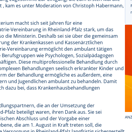
ht , kam es unter Moderation von Christoph Habermann,
erium macht sich seit Jahren für eine
rie-Vereinbarung in Rheinland-Pfalz stark, um das
so die Ministerin. Deshalb sei sie über die gemeinsam
arung der Krankenkassen und Kassenärztlichen
atrie-Vereinbarung ermöglicht den ambulant tätigen
e Berufsgruppen wie Psychologen, Sozialpädagogen
häftigen. Diese multiprofessionelle Behandlung durch
 komplexen Behandlungen seelisch erkrankter Kinder und
 Form der Behandlung ermögliche es außerdem, eine
ern und Jugendlichen ambulant zu behandeln. Damit
auch dazu bei, dass Krankenhausbehandlungen
ndlungspartnern, die an der Umsetzung der
-Pfalz beteiligt waren, ihren Dank aus. Sie sei
ANZ
lzischen Abschluss und der Vorgabe einer
ne, die am 1. August in Kraft treten soll, die
Versorgung in Rheinland-Pfalz langfristig sichergestellt