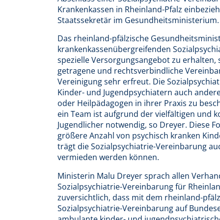
Krankenkassen in Rheinland-Pfalz einbezie
Staatssekretär im Gesundheitsministerium.
Das rheinland-pfälzische Gesundheitsminist
krankenkassenübergreifenden Sozialpsychiat
spezielle Versorgungsangebot zu erhalten, 
getragene und rechtsverbindliche Vereinb
Vereinigung sehr erfreut. Die Sozialpsychi
Kinder- und Jugendpsychiatern auch ander
oder Heilpädagogen in ihrer Praxis zu besc
ein Team ist aufgrund der vielfältigen und
Jugendlicher notwendig, so Dreyer. Diese
größere Anzahl von psychisch kranken Kind
trägt die Sozialpsychiatrie-Vereinbarung 
vermieden werden können.
Ministerin Malu Dreyer sprach allen Verha
Sozialpsychiatrie-Vereinbarung für Rheinland
zuversichtlich, dass mit dem rheinland-pfä
Sozialpsychiatrie-Vereinbarung auf Bundesebe
ambulante kinder- und jugendpsychiatrische 