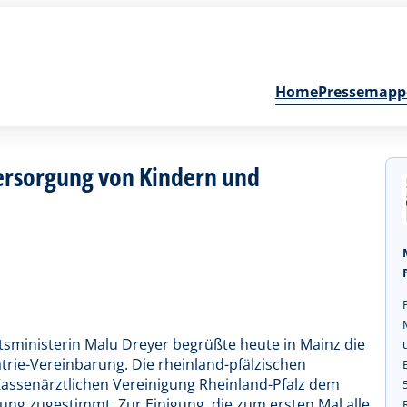
Home
Pressemapp
Versorgung von Kindern und
tsministerin Malu Dreyer begrüßte heute in Mainz die
atrie-Vereinbarung. Die rheinland-pfälzischen
ssenärztlichen Vereinigung Rheinland-Pfalz dem
ung zugestimmt. Zur Einigung, die zum ersten Mal alle