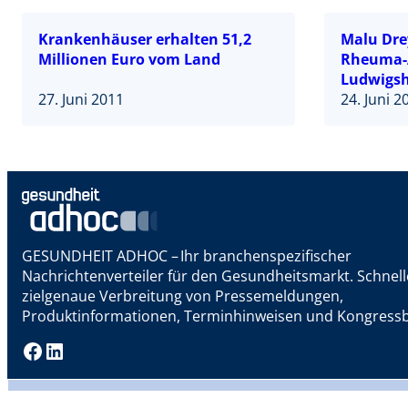
Krankenhäuser erhalten 51,2
Malu Drey
Millionen Euro vom Land
Rheuma-
Ludwigsha
27. Juni 2011
24. Juni 2
GESUNDHEIT ADHOC – Ihr branchenspezifischer
Nachrichtenverteiler für den Gesundheitsmarkt. Schnel
zielgenaue Verbreitung von Pressemeldungen,
Produktinformationen, Terminhinweisen und Kongressb
Facebook
LinkedIn