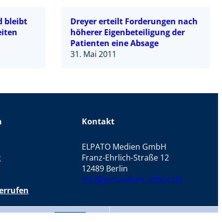
 bleibt
Dreyer erteilt Forderungen nach
eiten
höherer Eigenbeteiligung der
Patienten eine Absage
31. Mai 2011
n
Kontakt
ELPATO Medien GmbH
z
Franz-Ehrlich-Straße 12
12489 Berlin
info@gesundheit-adhoc.de
errufen