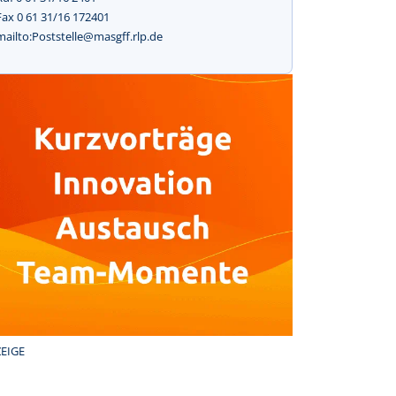
Fax 0 61 31/16 172401
mailto:Poststelle@masgff.rlp.de
EIGE