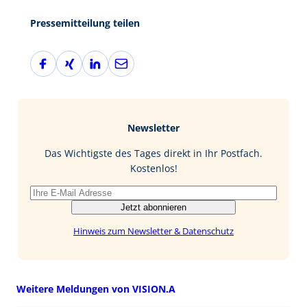
Pressemitteilung teilen
F
X
L
E
a
i
i
-
c
n
n
M
e
g
k
a
b
e
i
Newsletter
o
d
l
o
I
Das Wichtigste des Tages direkt in Ihr Postfach.
k
n
Kostenlos!
Jetzt abonnieren
Hinweis zum Newsletter & Datenschutz
Weitere Meldungen von VISION.A