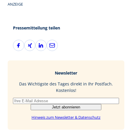
ANZEIGE
Pressemitteilung teilen
F
X
L
E
a
i
i
-
c
n
n
M
e
g
k
a
b
e
i
Newsletter
o
d
l
o
I
Das Wichtigste des Tages direkt in Ihr Postfach.
k
n
Kostenlos!
Jetzt abonnieren
Hinweis zum Newsletter & Datenschutz