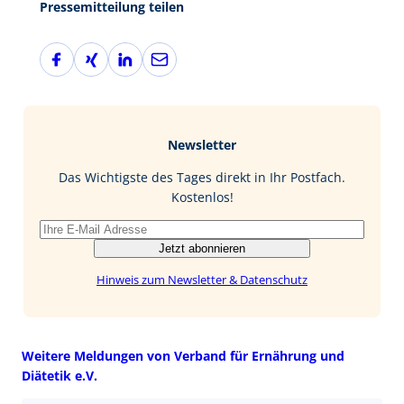
Pressemitteilung teilen
F
X
L
E
a
i
i
-
c
n
n
M
e
g
k
a
b
e
i
Newsletter
o
d
l
o
I
Das Wichtigste des Tages direkt in Ihr Postfach.
k
n
Kostenlos!
Jetzt abonnieren
Hinweis zum Newsletter & Datenschutz
Weitere Meldungen von Verband für Ernährung und
Diätetik e.V.