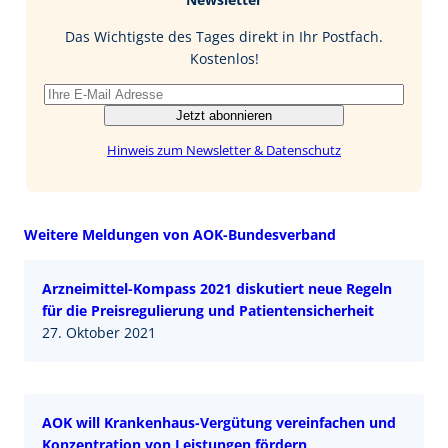
o
d
l
o
I
Das Wichtigste des Tages direkt in Ihr Postfach.
k
n
Kostenlos!
Jetzt abonnieren
Hinweis zum Newsletter & Datenschutz
Weitere Meldungen von AOK-Bundesverband
Arzneimittel-Kompass 2021 diskutiert neue Regeln
für die Preisregulierung und Patientensicherheit
27. Oktober 2021
AOK will Krankenhaus-Vergütung vereinfachen und
Konzentration von Leistungen fördern