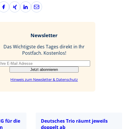
F
X
L
E
a
i
i
-
c
n
n
M
e
g
k
a
b
e
i
Newsletter
o
d
l
o
I
Das Wichtigste des Tages direkt in Ihr
k
n
Postfach. Kostenlos!
Jetzt abonnieren
Hinweis zum Newsletter & Datenschutz
 für die
Deutsches Trio räumt jeweils
in
doppelt ab