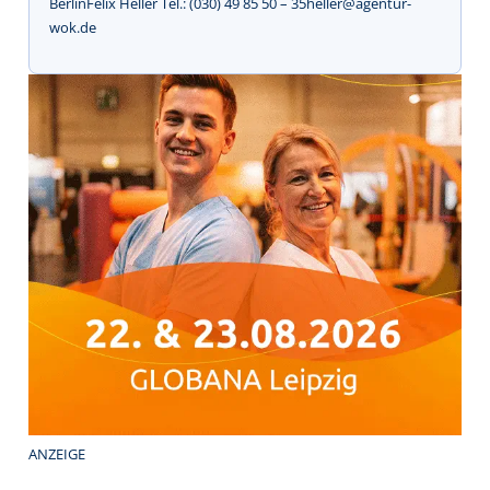
BerlinFelix Heller Tel.: (030) 49 85 50 – 35heller@agentur-
wok.de
ANZEIGE