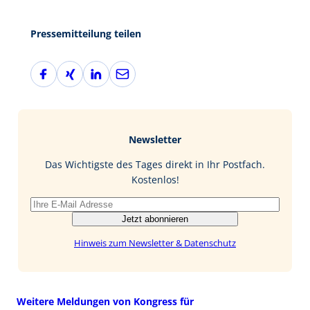
Pressemitteilung teilen
F
X
L
E
a
i
i
-
c
n
n
M
e
g
k
a
b
e
i
Newsletter
o
d
l
o
I
Das Wichtigste des Tages direkt in Ihr Postfach.
k
n
Kostenlos!
Jetzt abonnieren
Hinweis zum Newsletter & Datenschutz
Weitere Meldungen von Kongress für