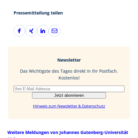
Pressemitteilung teilen
F
X
L
E
a
i
i
-
c
n
n
M
e
g
k
a
b
e
i
Newsletter
o
d
l
o
I
Das Wichtigste des Tages direkt in Ihr Postfach.
k
n
Kostenlos!
Jetzt abonnieren
Hinweis zum Newsletter & Datenschutz
Weitere Meldungen von Johannes Gutenberg-Universität