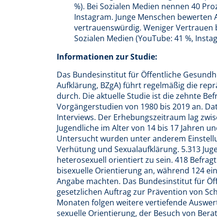
%). Bei Sozialen Medien nennen 40 Pro
Instagram. Junge Menschen bewerten A
vertrauenswürdig. Weniger Vertrauen b
Sozialen Medien (YouTube: 41 %, Instag
Informationen zur Studie:
Das Bundesinstitut für Öffentliche Gesundh
Aufklärung, BZgA) führt regelmäßig die rep
durch. Die aktuelle Studie ist die zehnte B
Vorgängerstudien von 1980 bis 2019 an. Da
Interviews. Der Erhebungszeitraum lag zwis
Jugendliche im Alter von 14 bis 17 Jahren u
Untersucht wurden unter anderem Einstellu
Verhütung und Sexualaufklärung. 5.313 Jug
heterosexuell orientiert zu sein. 418 Befr
bisexuelle Orientierung an, während 124 ei
Angabe machten. Das Bundesinstitut für Öf
gesetzlichen Auftrag zur Prävention von Sc
Monaten folgen weitere vertiefende Auswer
sexuelle Orientierung, der Besuch von Ber