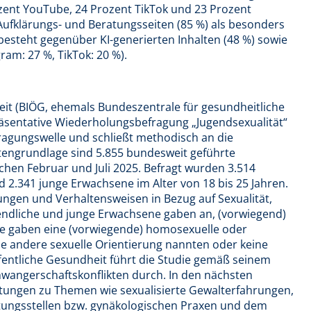
zent YouTube, 24 Prozent TikTok und 23 Prozent
ufklärungs- und Beratungsseiten (85 %) als besonders
esteht gegenüber KI-generierten Inhalten (48 %) sowie
ram: 27 %, TikTok: 20 %).
eit (BIÖG, ehemals Bundeszentrale für gesundheitliche
räsentative Wiederholungsbefragung „Jugendsexualität“
efragungswelle und schließt methodisch an die
tengrundlage sind 5.855 bundesweit geführte
chen Februar und Juli 2025. Befragt wurden 3.514
nd 2.341 junge Erwachsene im Alter von 18 bis 25 Jahren.
ngen und Verhaltensweisen in Bezug auf Sexualität,
endliche und junge Erwachsene gaben an, (vorwiegend)
agte gaben eine (vorwiegende) homosexuelle oder
ne andere sexuelle Orientierung nannten oder keine
fentliche Gesundheit führt die Studie gemäß seinem
hwangerschaftskonflikten durch. In den nächsten
tungen zu Themen wie sexualisierte Gewalterfahrungen,
atungsstellen bzw. gynäkologischen Praxen und dem