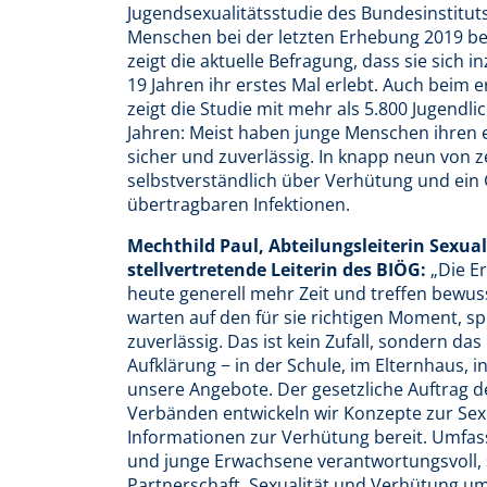
Jugendsexualitätsstudie des Bundesinstitut
Menschen bei der letzten Erhebung 2019 bere
zeigt die aktuelle Befragung, dass sie sich
19 Jahren ihr erstes Mal erlebt. Auch beim 
zeigt die Studie mit mehr als 5.800 Jugendl
Jahren: Meist haben junge Menschen ihren e
sicher und zuverlässig. In knapp neun von
selbstverständlich über Verhütung und ein G
übertragbaren Infektionen.
Mechthild Paul, Abteilungsleiterin Sexu
stellvertretende Leiterin des BIÖG:
„Die Er
heute generell mehr Zeit und treffen bewus
warten auf den für sie richtigen Moment, s
zuverlässig. Das ist kein Zufall, sondern da
Aufklärung − in der Schule, im Elternhaus, i
unsere Angebote. Der gesetzliche Auftrag 
Verbänden entwickeln wir Konzepte zur Sexua
Informationen zur Verhütung bereit. Umfass
und junge Erwachsene verantwortungsvoll,
Partnerschaft, Sexualität und Verhütung u