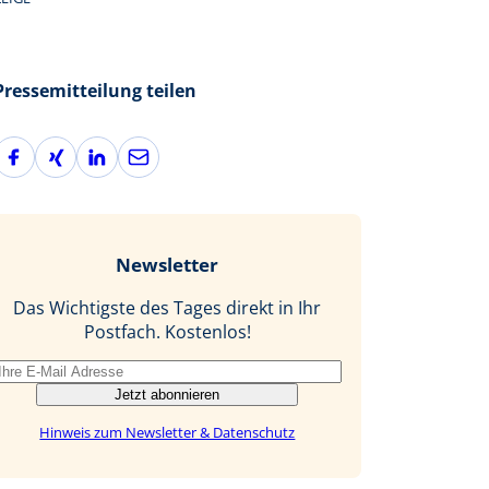
Pressemitteilung teilen
F
X
L
E
a
i
i
-
c
n
n
M
e
g
k
a
b
e
i
Newsletter
o
d
l
o
I
Das Wichtigste des Tages direkt in Ihr
k
n
Postfach. Kostenlos!
Jetzt abonnieren
Hinweis zum Newsletter & Datenschutz