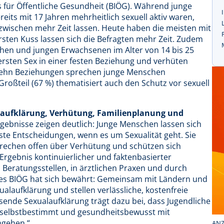
s für Öffentliche Gesundheit (BIÖG). Während junge
its mit 17 Jahren mehrheitlich sexuell aktiv waren,
 inzwischen mehr Zeit lassen. Heute haben die meisten mit
ersten Kuss lassen sich die Befragten mehr Zeit. Zudem
ichen und jungen Erwachsenen im Alter von 14 bis 25
rsten Sex in einer festen Beziehung und verhüten
 zehn Beziehungen sprechen junge Menschen
roßteil (67 %) thematisiert auch den Schutz vor sexuell
alaufklärung, Verhütung, Familienplanung und
gebnisse zeigen deutlich: Junge Menschen lassen sich
ste Entscheidungen, wenn es um Sexualität geht. Sie
prechen offen über Verhütung und schützen sich
s Ergebnis kontinuierlicher und faktenbasierter
n Beratungsstellen, in ärztlichen Praxen und durch
des BIÖG hat sich bewährt: Gemeinsam mit Ländern und
laufklärung und stellen verlässliche, kostenfreie
ende Sexualaufklärung trägt dazu bei, dass Jugendliche
 selbstbestimmt und gesundheitsbewusst mit
mgehen.“
ANZ