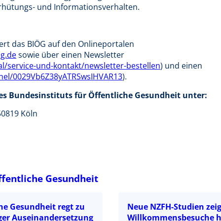
Verhütungs- und Informationsverhalten.
ert das BIÖG auf den Onlineportalen
g.de
sowie über einen Newsletter
/service-und-kontakt/newsletter-bestellen
) und einen
nel/0029Vb6Z38yATRSwsIHVAR13
).
es Bundesinstituts für Öffentliche Gesundheit unter:
50819 Köln
ffentliche Gesundheit
he Gesundheit regt zu
Neue NZFH-Studien zei
iger Auseinandersetzung
Willkommensbesuche h