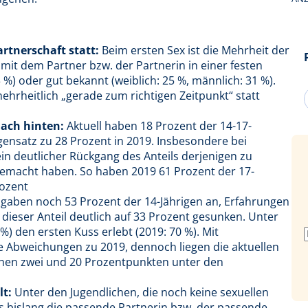
artnerschaft statt:
Beim ersten Sex ist die Mehrheit der
it dem Partner bzw. der Partnerin in einer festen
 %) oder gut bekannt (weiblich: 25 %, männlich: 31 %).
mehrheitlich „gerade zum richtigen Zeitpunkt“ statt
nach hinten:
Aktuell haben 18 Prozent der 14-17-
egensatz zu 28 Prozent in 2019. Insbesondere bei
 ein deutlicher Rückgang des Anteils derjenigen zu
gemacht haben. So haben 2019 61 Prozent der 17-
rozent
gaben noch 53 Prozent der 14-Jährigen an, Erfahrungen
dieser Anteil deutlich auf 33 Prozent gesunken. Unter
 %) den ersten Kuss erlebt (2019: 70 %). Mit
 Abweichungen zu 2019, dennoch liegen die aktuellen
chen zwei und 20 Prozentpunkten unter den
lt:
Unter den Jugendlichen, die noch keine sexuellen
ass bislang die passende Partnerin bzw. der passende