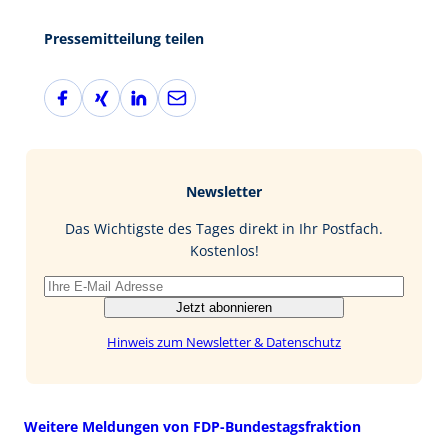
Pressemitteilung teilen
F
X
L
E
a
i
i
-
c
n
n
M
e
g
k
a
b
e
i
Newsletter
o
d
l
o
I
Das Wichtigste des Tages direkt in Ihr Postfach.
k
n
Kostenlos!
Jetzt abonnieren
Hinweis zum Newsletter & Datenschutz
Weitere Meldungen von FDP-Bundestagsfraktion