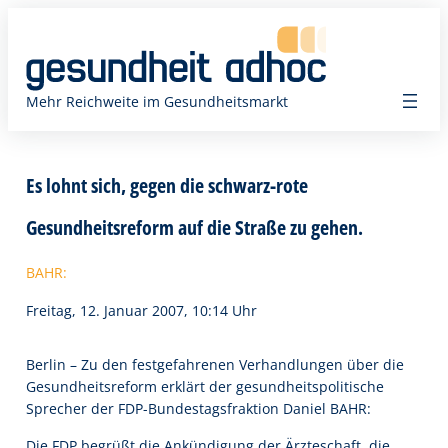
Zum
Inhalt
springen
Mehr Reichweite im Gesundheitsmarkt
Es lohnt sich, gegen die schwarz-rote
Gesundheitsreform auf die Straße zu gehen.
BAHR:
Freitag, 12. Januar 2007, 10:14 Uhr
Berlin – Zu den festgefahrenen Verhandlungen über die
Gesundheitsreform erklärt der gesundheitspolitische
Sprecher der FDP-Bundestagsfraktion Daniel BAHR:
Die FDP begrüßt die Ankündigung der Ärzteschaft, die