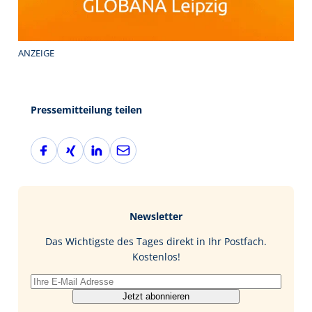
ANZEIGE
Pressemitteilung teilen
F
X
L
E
a
i
i
-
c
n
n
M
e
g
k
a
b
e
i
Newsletter
o
d
l
o
I
Das Wichtigste des Tages direkt in Ihr Postfach.
k
n
Kostenlos!
Jetzt abonnieren