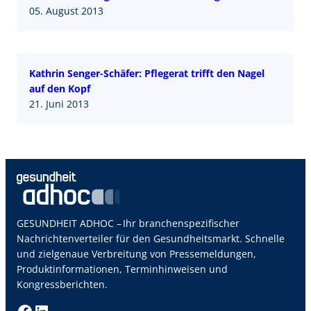
05. August 2013
Kathrin Senger-Schäfer: Pflegerat trifft den Nagel
auf den Kopf
21. Juni 2013
GESUNDHEIT ADHOC – Ihr branchenspezifischer
Nachrichtenverteiler für den Gesundheitsmarkt. Schnelle
und zielgenaue Verbreitung von Pressemeldungen,
Produktinformationen, Terminhinweisen und
Kongressberichten.
Facebook
LinkedIn