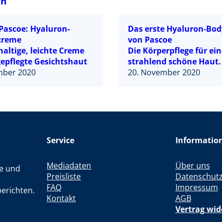
in
Pascoe: Hyaluron-
Das erste Hyaluron-Bo
creme
von Pascoe
haltige, leichte Creme
Die Körperpflege für ein
gepflegte Gesichtshaut
strahlend schöne Haut.
mber 2020
20. November 2020
Service
Informatio
Mediadaten
Über uns
le und
Preisliste
Datenschut
FAQ
Impressum
erichten.
Kontakt
AGB
Vertrag wid