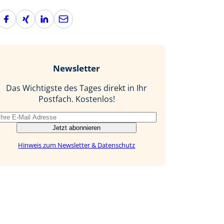
F
X
L
E
a
i
i
-
c
n
n
M
e
g
k
a
b
e
i
Newsletter
o
d
l
o
I
Das Wichtigste des Tages direkt in Ihr
k
n
Postfach. Kostenlos!
Jetzt abonnieren
Hinweis zum Newsletter & Datenschutz