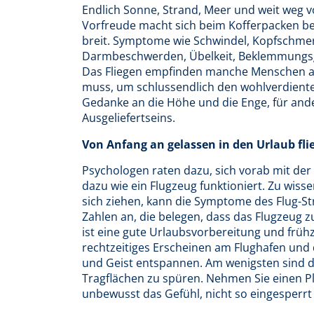
Endlich Sonne, Strand, Meer und weit weg 
Vorfreude macht sich beim Kofferpacken be
breit. Symptome wie Schwindel, Kopfschme
Darmbeschwerden, Übelkeit, Beklemmungsgef
Das Fliegen empfinden manche Menschen al
muss, um schlussendlich den wohlverdienten
Gedanke an die Höhe und die Enge, für ander
Ausgeliefertseins.
Von Anfang an gelassen in den Urlaub fli
Psychologen raten dazu, sich vorab mit der 
dazu wie ein Flugzeug funktioniert. Zu wiss
sich ziehen, kann die Symptome des Flug-St
Zahlen an, die belegen, dass das Flugzeug 
ist eine gute Urlaubsvorbereitung und früh
rechtzeitiges Erscheinen am Flughafen und d
und Geist entspannen. Am wenigsten sind d
Tragflächen zu spüren. Nehmen Sie einen Pl
unbewusst das Gefühl, nicht so eingesperrt 