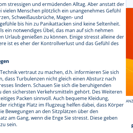
vom stressigen und ermüdenden Alltag. Aber anstatt der
i vielen Menschen plötzlich ein unangenehmes Gefühl
rzen, Schweißausbrüche, Magen- und
ühle bis hin zu Panikattacken sind keine Seltenheit.
s ein notwendiges Übel, das man auf sich nehmen
 Urlaub genießen zu können. Einige stresst alleine der
e ist es eher der Kontrollverlust und das Gefühl des
egen
Technik vertraut zu machen, d.h. informieren Sie sich
en, dass Turbulenzen nicht gleich einen Absturz nach
resses lindern. Schauen Sie sich die beruhigenden
zu den sichersten Verkehrsmitteln gehört. Des Weiteren
zeitiges Packen sinnvoll. Auch bequeme Kleidung,
ANZ
er richtige Platz im Flugzeug helfen dabei, dass Körper
ie Bewegungen an den Sitzplätzen über den
atz am Gang, wenn die Enge Sie stresst. Diese geben
zu sein.