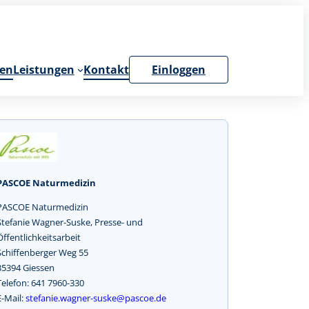
en
Leistungen
Kontakt
Einloggen
PASCOE Naturmedizin
PASCOE Naturmedizin
Stefanie Wagner-Suske, Presse- und
Öffentlichkeitsarbeit
Schiffenberger Weg 55
35394 Giessen
Telefon: 641 7960-330
E-Mail:
stefanie.wagner-suske@pascoe.de