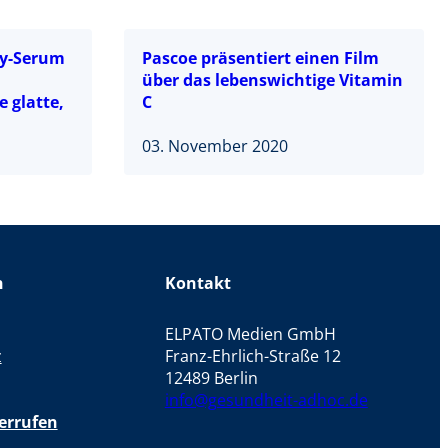
dy-Serum
Pascoe präsentiert einen Film
über das lebenswichtige Vitamin
e glatte,
C
03. November 2020
n
Kontakt
ELPATO Medien GmbH
z
Franz-Ehrlich-Straße 12
12489 Berlin
info@gesundheit-adhoc.de
errufen