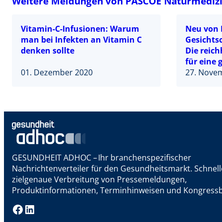
Weitere Meldungen von PASCOE Naturmediz
Vitamin-C-Infusionen: Warum
Neu von 
man bei Infekten an Vitamin C
Gesichts
denken sollte
Die reich
für eine 
01. Dezember 2020
27. Nove
GESUNDHEIT ADHOC – Ihr branchenspezifischer
Nachrichtenverteiler für den Gesundheitsmarkt. Schnel
zielgenaue Verbreitung von Pressemeldungen,
Produktinformationen, Terminhinweisen und Kongressb
Facebook
LinkedIn