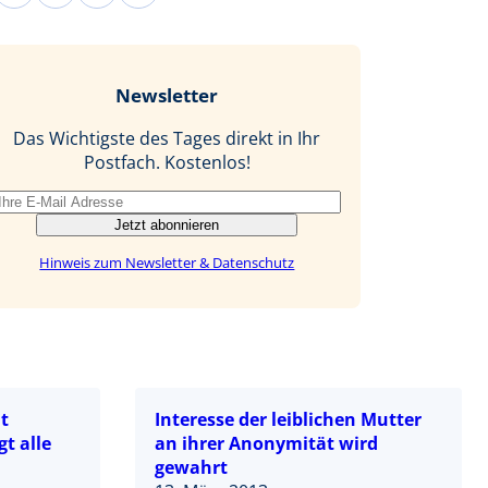
a
i
i
-
c
n
n
M
e
g
k
a
b
e
i
Newsletter
o
d
l
o
I
Das Wichtigste des Tages direkt in Ihr
k
n
Postfach. Kostenlos!
Jetzt abonnieren
Hinweis zum Newsletter & Datenschutz
t
Interesse der leiblichen Mutter
t alle
an ihrer Anonymität wird
gewahrt