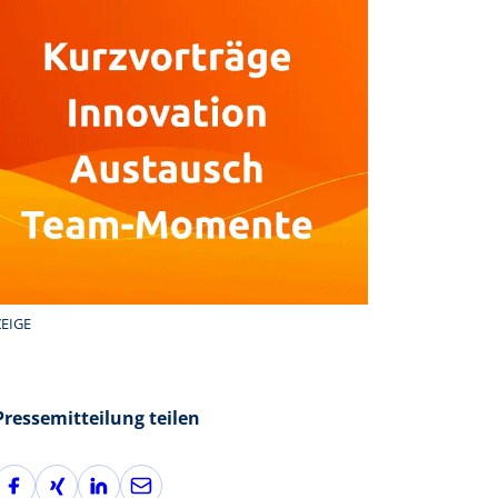
EIGE
Pressemitteilung teilen
F
X
L
E