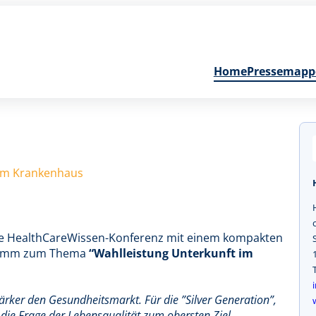
Home
Pressemapp
 im Krankenhaus
nde HealthCareWissen-Konferenz mit einem kompakten
gramm zum Thema
“Wahlleistung Unterkunft im
rker den Gesundheitsmarkt. Für die ”Silver Generation”,
 die Frage der Lebensqualität zum obersten Ziel.