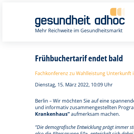
Zum
Inhalt
springen
Mehr Reichweite im Gesundheitsmarkt
Frühbuchertarif endet bald
Fachkonferenz zu Wahlleistung Unterkunft
Dienstag, 15. März 2022, 10:09 Uhr
Berlin – Wir möchten Sie auf eine spanne
und informativ zusammengestellten Pro
Krankenhaus”
aufmerksam machen.
“Die demografische Entwicklung prägt immer stä
also die Altersgruppe 50+, entwickelt sich dabei