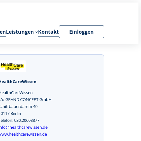
en
Leistungen
Kontakt
Einloggen
HealthCareWissen
HealthCareWissen
c/o GRAND CONCEPT GmbH
Schiffbauerdamm 40
10117 Berlin
Telefon: 030.20608877
info@healthcarewissen.de
www.healthcarewissen.de