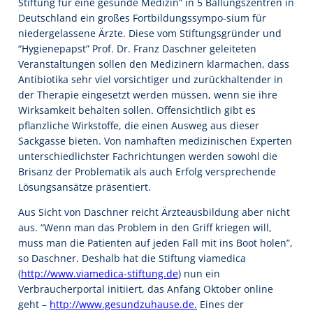
Stiftung für eine gesunde Medizin” in 5 Ballungszentren in
Deutschland ein großes Fortbildungssympo-sium für
niedergelassene Ärzte. Diese vom Stiftungsgründer und
“Hygienepapst” Prof. Dr. Franz Daschner geleiteten
Veranstaltungen sollen den Medizinern klarmachen, dass
Antibiotika sehr viel vorsichtiger und zurückhaltender in
der Therapie eingesetzt werden müssen, wenn sie ihre
Wirksamkeit behalten sollen. Offensichtlich gibt es
pflanzliche Wirkstoffe, die einen Ausweg aus dieser
Sackgasse bieten. Von namhaften medizinischen Experten
unterschiedlichster Fachrichtungen werden sowohl die
Brisanz der Problematik als auch Erfolg versprechende
Lösungsansätze präsentiert.
Aus Sicht von Daschner reicht Ärzteausbildung aber nicht
aus. “Wenn man das Problem in den Griff kriegen will,
muss man die Patienten auf jeden Fall mit ins Boot holen”,
so Daschner. Deshalb hat die Stiftung viamedica
(
http://www.viamedica-stiftung.de
) nun ein
Verbraucherportal initiiert, das Anfang Oktober online
geht –
http://www.gesundzuhause.de.
Eines der