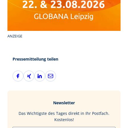
ANZEIGE
Pressemitteilung teilen
F
X
L
E
a
i
i
-
c
n
n
M
e
g
k
a
b
e
i
Newsletter
o
d
l
o
I
Das Wichtigste des Tages direkt in Ihr Postfach.
k
n
Kostenlos!