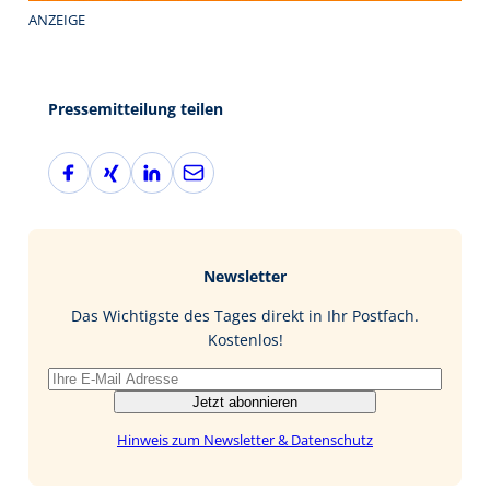
ANZEIGE
Pressemitteilung teilen
F
X
L
E
a
i
i
-
c
n
n
M
e
g
k
a
b
e
i
Newsletter
o
d
l
o
I
Das Wichtigste des Tages direkt in Ihr Postfach.
k
n
Kostenlos!
Jetzt abonnieren
Hinweis zum Newsletter & Datenschutz