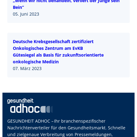
„Wenn wir nicht behandeln, verliert der Junge sein
Bein“
05. Juni 2023
Deutsche Krebsgesellschaft zertifiziert
Onkologisches Zentrum am EvKB
Gütesiegel als Basis für zukunftsorientierte
onkologische Medizin
07. März 2023
GESUNDHEIT ADHOC – Ihr branchenspezifischer
Nachrichtenverteiler für den Gesundheitsmarkt. Schnelle
und zielgenaue Verbreitung von Pressemeldungen,