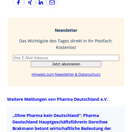
a
i
i
-
c
n
n
M
e
g
k
a
b
e
i
Newsletter
o
d
l
o
I
Das Wichtigste des Tages direkt in Ihr Postfach.
k
n
Kostenlos!
Jetzt abonnieren
Hinweis zum Newsletter & Datenschutz
Weitere Meldungen von Pharma Deutschland e.V.
„Ohne Pharma kein Deutschland“: Pharma
Deutschland Hauptgeschäftsführerin Dorothee
Brakmann betont wirtschaftliche Bedeutung der