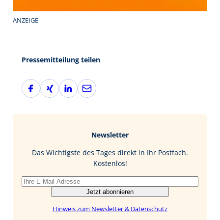
ANZEIGE
Pressemitteilung teilen
F
X
L
E
a
i
i
-
c
n
n
M
e
g
k
a
b
e
i
Newsletter
o
d
l
o
I
Das Wichtigste des Tages direkt in Ihr Postfach.
k
n
Kostenlos!
Jetzt abonnieren
Hinweis zum Newsletter & Datenschutz