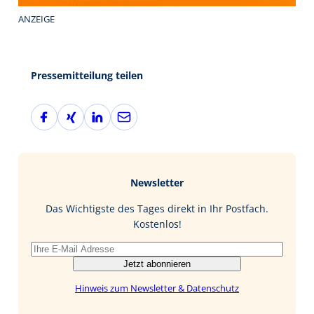
ANZEIGE
Pressemitteilung teilen
F
X
L
E
a
i
i
-
c
n
n
M
e
g
k
a
b
e
i
Newsletter
o
d
l
o
I
Das Wichtigste des Tages direkt in Ihr Postfach.
k
n
Kostenlos!
Jetzt abonnieren
Hinweis zum Newsletter & Datenschutz