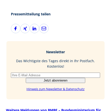
Pressemitteilung teilen
F
X
L
E
a
i
i
-
c
n
n
M
e
g
k
a
b
e
i
Newsletter
o
d
l
o
I
Das Wichtigste des Tages direkt in Ihr Postfach.
k
n
Kostenlos!
Jetzt abonnieren
Hinweis zum Newsletter & Datenschutz
Weitere Meldungen von BMBF – Bundesministerium für