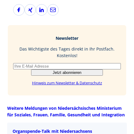
F
X
L
E
a
i
i
-
c
n
n
M
e
g
k
a
b
e
i
Newsletter
o
d
l
o
I
Das Wichtigste des Tages direkt in Ihr Postfach.
k
n
Kostenlos!
Jetzt abonnieren
Hinweis zum Newsletter & Datenschutz
Weitere Meldungen von Niedersächsisches Ministerium
für Soziales, Frauen, Familie, Gesundheit und Integration
Organspende-Talk mit Niedersachsens