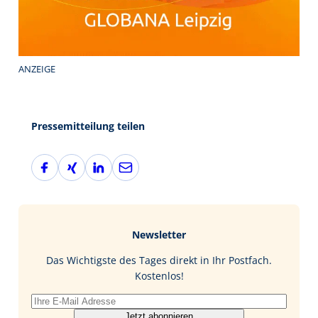
ANZEIGE
Pressemitteilung teilen
F
X
L
E
a
i
i
-
c
n
n
M
e
g
k
a
b
e
i
Newsletter
o
d
l
o
I
Das Wichtigste des Tages direkt in Ihr Postfach.
k
n
Kostenlos!
Jetzt abonnieren