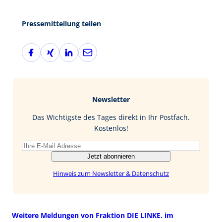
Pressemitteilung teilen
F
X
L
E
a
i
i
-
c
n
n
M
e
g
k
a
b
e
i
Newsletter
o
d
l
o
I
Das Wichtigste des Tages direkt in Ihr Postfach.
k
n
Kostenlos!
Jetzt abonnieren
Hinweis zum Newsletter & Datenschutz
Weitere Meldungen von Fraktion DIE LINKE. im