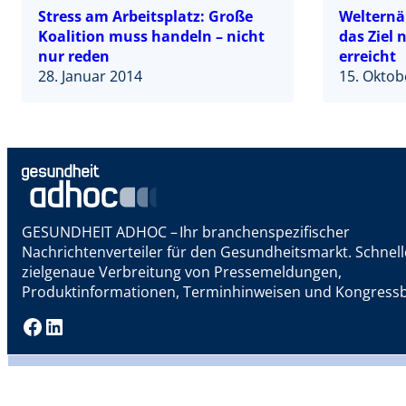
Stress am Arbeitsplatz: Große
Welternä
Koalition muss handeln – nicht
das Ziel 
nur reden
erreicht
28. Januar 2014
15. Oktob
GESUNDHEIT ADHOC – Ihr branchenspezifischer
Nachrichtenverteiler für den Gesundheitsmarkt. Schnel
zielgenaue Verbreitung von Pressemeldungen,
Produktinformationen, Terminhinweisen und Kongressb
Facebook
LinkedIn