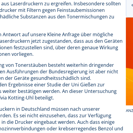
us Laserdruckern zu ergreifen. Insbesondere sollten
erdrucker mit Filtern gegen Feinstaubemissionen
chädliche Substanzen aus den Tonermischungen zu
en Antwort auf unsere Kleine Anfrage über mögliche
aserdruckern jetzt zugestanden, dass aus den Geräten
ionen festzustellen sind, über deren genaue Wirkung
nen vorliegen.
ung von Tonerstäuben besteht weiterhin dringender
ten Ausführungen der Bundesregierung ist aber nicht
n der Geräte gesundheitsschädlich sind.
en Ergebnisse einer Studie der Uni Gießen zur
as weiter bestätigen werden. An dieser Untersuchung
ia Kotting-Uhl beteiligt.
ruckern in Deutschland müssen nach unserer
ANZ
den. Es sei nicht einzusehen, dass zur Verfügung
h in die Drucker eingebaut werden. Auch dass einige
ganozinnverbindungen oder krebserregendes Benzol und