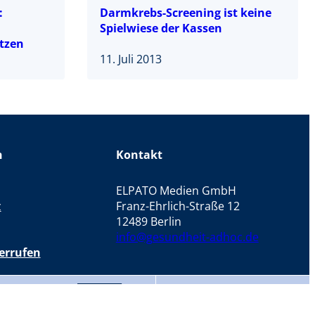
:
Darmkrebs-Screening ist keine
Spielwiese der Kassen
tzen
11. Juli 2013
n
Kontakt
ELPATO Medien GmbH
z
Franz-Ehrlich-Straße 12
12489 Berlin
info@gesundheit-adhoc.de
errufen