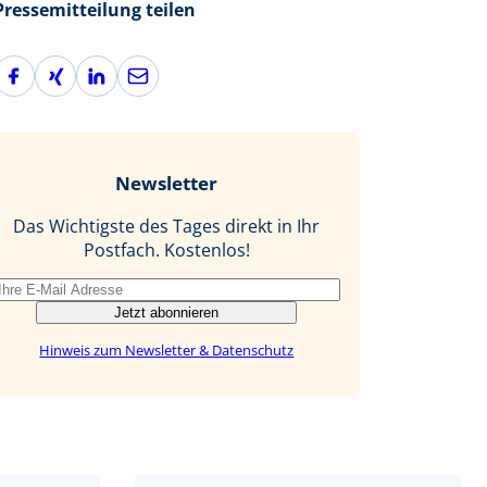
Pressemitteilung teilen
F
X
L
E
a
i
i
-
c
n
n
M
e
g
k
a
b
e
i
Newsletter
o
d
l
o
I
Das Wichtigste des Tages direkt in Ihr
k
n
Postfach. Kostenlos!
Jetzt abonnieren
Hinweis zum Newsletter & Datenschutz