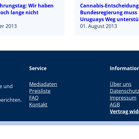
hrungstag: Wir haben
Cannabis-Entscheidung
noch lange nicht
Bundesregierung muss
Uruguays Weg unterstü
er 2013
01. August 2013
Service
Informatio
Mediadaten
Über uns
le und
Preisliste
Datenschut
FAQ
Impressum
erichten.
Kontakt
AGB
Vertrag wid