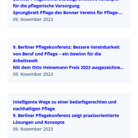
für die pflegerische Versorgung
Sprungbrett Pflege des Bonner Vereins für Pflege-
und Gesundheitsberufe e.V. mit dem Marie Simon
09. November 2023
Pflegepreis 2023 ausgezeichnet
9. Berliner Pflegekonferenz: Bessere Vereinbarkeit
von Beruf und Pflege – ein Gewinn für die
Arbeitswelt
Mit dem Otto Heinemann Preis 2023 ausgezeichnete
Arbeitgebende zeigen Wege und Lösungen
09. November 2023
Intelligente Wege zu einer bedarfsgerechten und
nachhaltigen Pflege
9. Berliner Pflegekonferenz zeigt praxisorientierte
Lösungen und Konzepte
09. November 2023