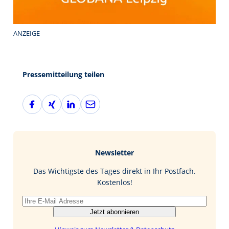
ANZEIGE
Pressemitteilung teilen
F
X
L
E
a
i
i
-
c
n
n
M
e
g
k
a
b
e
i
Newsletter
o
d
l
o
I
Das Wichtigste des Tages direkt in Ihr Postfach.
k
n
Kostenlos!
Jetzt abonnieren