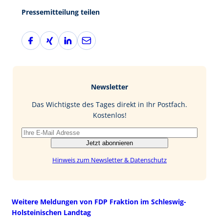
Pressemitteilung teilen
F
X
L
E
a
i
i
-
c
n
n
M
e
g
k
a
b
e
i
Newsletter
o
d
l
o
I
Das Wichtigste des Tages direkt in Ihr Postfach.
k
n
Kostenlos!
Jetzt abonnieren
Hinweis zum Newsletter & Datenschutz
Weitere Meldungen von FDP Fraktion im Schleswig-
Holsteinischen Landtag