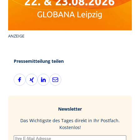
ANZEIGE
Pressemitteilung teilen
F
X
L
E
a
i
i
-
c
n
n
M
e
g
k
a
b
e
i
Newsletter
o
d
l
o
I
Das Wichtigste des Tages direkt in Ihr Postfach.
k
n
Kostenlos!