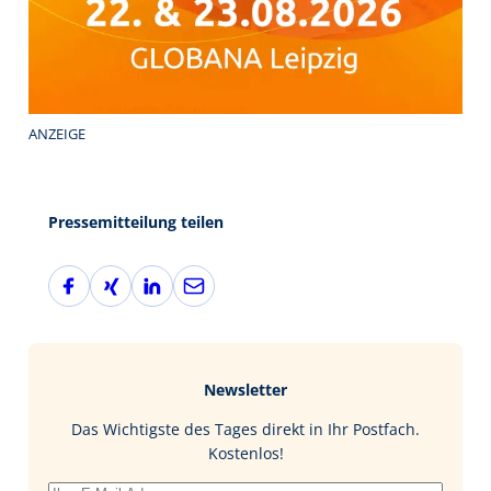
ANZEIGE
Pressemitteilung teilen
F
X
L
E
a
i
i
-
c
n
n
M
e
g
k
a
b
e
i
Newsletter
o
d
l
o
I
Das Wichtigste des Tages direkt in Ihr Postfach.
k
n
Kostenlos!