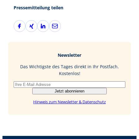
Pressemitteilung teilen
F
X
L
E
a
i
i
-
c
n
n
M
e
g
k
a
b
e
i
Newsletter
o
d
l
o
I
Das Wichtigste des Tages direkt in Ihr Postfach.
k
n
Kostenlos!
Jetzt abonnieren
Hinweis zum Newsletter & Datenschutz