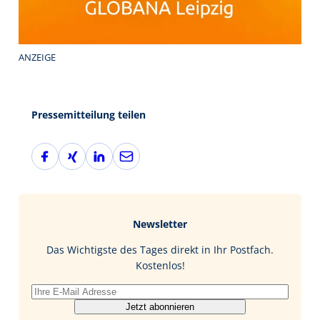
ANZEIGE
Pressemitteilung teilen
F
X
L
E
a
i
i
-
c
n
n
M
e
g
k
a
b
e
i
Newsletter
o
d
l
o
I
Das Wichtigste des Tages direkt in Ihr Postfach.
k
n
Kostenlos!
Jetzt abonnieren