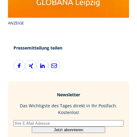
ANZEIGE
Pressemitteilung teilen
F
X
L
E
a
i
i
-
c
n
n
M
e
g
k
a
b
e
i
Newsletter
o
d
l
o
I
Das Wichtigste des Tages direkt in Ihr Postfach.
k
n
Kostenlos!
Jetzt abonnieren