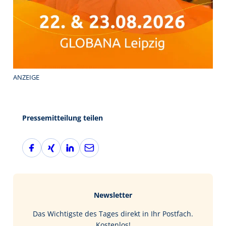
ANZEIGE
Pressemitteilung teilen
F
X
L
E
a
i
i
-
c
n
n
M
e
g
k
a
b
e
i
Newsletter
o
d
l
o
I
Das Wichtigste des Tages direkt in Ihr Postfach.
k
n
Kostenlos!