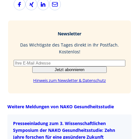
F
X
L
E
a
i
i
-
c
n
n
M
e
g
k
a
b
e
i
Newsletter
o
d
l
o
I
Das Wichtigste des Tages direkt in Ihr Postfach.
k
n
Kostenlos!
Jetzt abonnieren
Hinweis zum Newsletter & Datenschutz
Weitere Meldungen von NAKO Gesundheitsstudie
Presseeinladung zum 3. Wissenschaftlichen
Symposium der NAKO Gesundheitsstudie: Zehn
Jahre forschen für eine gesündere Zukunft