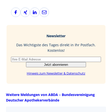
F
X
L
E
a
i
i
-
c
n
n
M
e
g
k
a
b
e
i
Newsletter
o
d
l
o
I
Das Wichtigste des Tages direkt in Ihr Postfach.
k
n
Kostenlos!
Jetzt abonnieren
Hinweis zum Newsletter & Datenschutz
Weitere Meldungen von ABDA – Bundesvereinigung
Deutscher Apothekerverbände