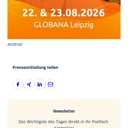
ANZEIGE
Pressemitteilung teilen
F
X
L
E
a
i
i
-
c
n
n
M
e
g
k
a
b
e
i
Newsletter
o
d
l
o
I
Das Wichtigste des Tages direkt in Ihr Postfach.
k
n
Kostenlos!