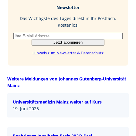
b
e
i
Newsletter
o
d
l
o
I
Das Wichtigste des Tages direkt in Ihr Postfach.
k
n
Kostenlos!
Jetzt abonnieren
Hinweis zum Newsletter & Datenschutz
Weitere Meldungen von Johannes Gutenberg-Universität
Mainz
Universitätsmedizin Mainz weiter auf Kurs
19. Juni 2026
Boehringer-Ingelheim-Preis 2026: Drei