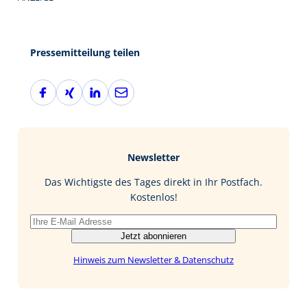
Pressemitteilung teilen
F
X
L
E
a
i
i
-
c
n
n
M
e
g
k
a
b
e
i
Newsletter
o
d
l
o
I
Das Wichtigste des Tages direkt in Ihr Postfach.
k
n
Kostenlos!
Jetzt abonnieren
Hinweis zum Newsletter & Datenschutz