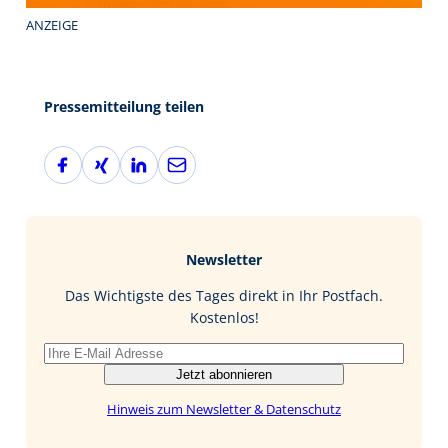
ANZEIGE
Pressemitteilung teilen
F
X
L
E
a
i
i
-
c
n
n
M
e
g
k
a
b
e
i
Newsletter
o
d
l
o
I
Das Wichtigste des Tages direkt in Ihr Postfach.
k
n
Kostenlos!
Jetzt abonnieren
Hinweis zum Newsletter & Datenschutz