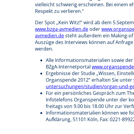
vielleicht schwierig erscheinen. Bei einem 
Respekt zu verlieren.“
Der Spot „Kein Witz!“ wird ab dem 5.Septe
www.bzga-avmedien.de
oder
www.organspe
avmedien.de
steht außerdem ein Making-of u
Auszüge des Interviews können auf Anfrage 
werden.
Alle Informationsmaterialien sowie 
BZgA-Internetportal
www.organspende-
Ergebnisse der Studie „Wissen, Einste
Organspende 2012“ erhalten Sie unter
untersuchungen/studien/organ-und-
Für ein persönliches Gespräch zum T
Infotelefons Organspende unter der k
freitags von 9.00 bis 18.00 Uhr zur Ver
Informationsmaterialien können wie fol
Aufklärung, 51101 Köln, Fax: 0221-8992