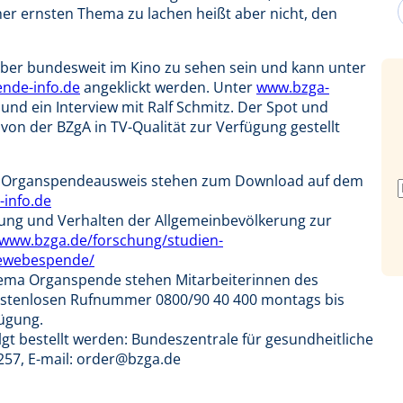
eher ernsten Thema zu lachen heißt aber nicht, den
mber bundesweit im Kino zu sehen sein und kann unter
nde-info.de
angeklickt werden. Unter
www.bzga-
nd ein Interview mit Ralf Schmitz. Der Spot und
von der BZgA in TV-Qualität zur Verfügung gestellt
der Organspendeausweis stehen zum Download auf dem
info.de
llung und Verhalten der Allgemeinbevölkerung zur
www.bzga.de/forschung/studien-
gewebespende/
hema Organspende stehen Mitarbeiterinnen des
ostenlosen Rufnummer 0800/90 40 400 montags bis
fügung.
gt bestellt werden: Bundeszentrale für gesundheitliche
257, E-mail: order@bzga.de