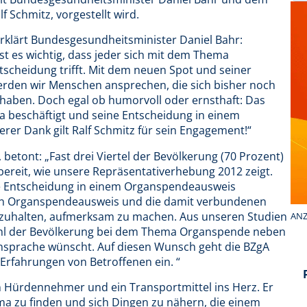
 Schmitz, vorgestellt wird.
erklärt Bundesgesundheitsminister Daniel Bahr:
t es wichtig, dass jeder sich mit dem Thema
tscheidung trifft. Mit dem neuen Spot und seiner
rden wir Menschen ansprechen, die sich bisher noch
haben. Doch egal ob humorvoll oder ernsthaft: Das
a beschäftigt und seine Entscheidung in einem
er Dank gilt Ralf Schmitz für sein Engagement!“
, betont: „Fast drei Viertel der Bevölkerung (70 Prozent)
reit, wie unsere Repräsentativerhebung 2012 zeigt.
he Entscheidung in einem Organspendeausweis
 den Organspendeausweis und die damit verbundenen
stzuhalten, aufmerksam zu machen. Aus unseren Studien
ANZ
ahl der Bevölkerung bei dem Thema Organspende neben
nsprache wünscht. Auf diesen Wunsch geht die BZgA
rfahrungen von Betroffenen ein. “
in Hürdennehmer und ein Transportmittel ins Herz. Er
ema zu finden und sich Dingen zu nähern, die einem