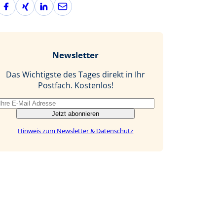
F
X
L
E
a
i
i
-
c
n
n
M
e
g
k
a
b
e
i
Newsletter
o
d
l
o
I
Das Wichtigste des Tages direkt in Ihr
k
n
Postfach. Kostenlos!
Jetzt abonnieren
Hinweis zum Newsletter & Datenschutz