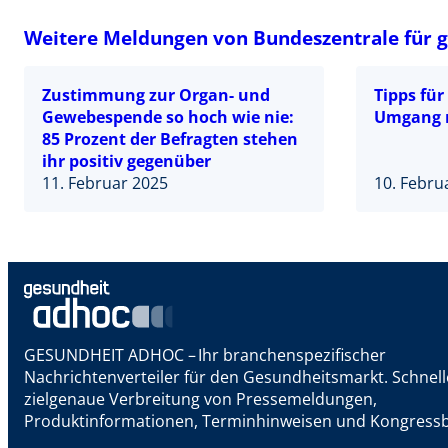
Weitere Meldungen von Bundeszentrale für g
Zustimmung zur Organ- und
Tipps fü
Gewebespende so hoch wie nie:
Umgang m
85 Prozent der Befragten stehen
ihr positiv gegenüber
11. Februar 2025
10. Febru
GESUNDHEIT ADHOC – Ihr branchenspezifischer
Nachrichtenverteiler für den Gesundheitsmarkt. Schnel
zielgenaue Verbreitung von Pressemeldungen,
Produktinformationen, Terminhinweisen und Kongressb