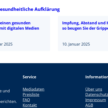
esundheitliche Aufklärung
r einen gesunden
Impfung, Abstand und 
it digitalen Medien
so beugen Sie der Gripp
ar 2025
10. Januar 2025
Service
Informatio
Mediadaten
Über uns
le und
Preisliste
Datenschut
FAQ
Impressum
erichten.
Kontakt
AGB