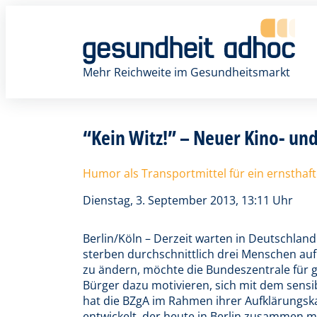
Zum
Inhalt
springen
Mehr Reichweite im Gesundheitsmarkt
“Kein Witz!” – Neuer Kino- u
Humor als Transportmittel für ein ernstha
Dienstag, 3. September 2013, 13:11 Uhr
Berlin/Köln – Derzeit warten in Deutschlan
sterben durchschnittlich drei Menschen a
zu ändern, möchte die Bundeszentrale für 
Bürger dazu motivieren, sich mit dem sen
hat die BZgA im Rahmen ihrer Aufklärungsk
entwickelt, der heute in Berlin zusammen 