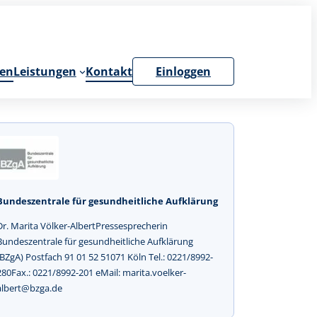
en
Leistungen
Kontakt
Einloggen
Bundeszentrale für gesundheitliche Aufklärung
Dr. Marita Völker-AlbertPressesprecherin
Bundeszentrale für gesundheitliche Aufklärung
(BZgA) Postfach 91 01 52 51071 Köln Tel.: 0221/8992-
280Fax.: 0221/8992-201 eMail: marita.voelker-
albert@bzga.de