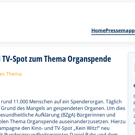
Home
Pressemapp
nd TV-Spot zum Thema Organspende
ftes Thema
d rund 11.000 Menschen auf ein Spenderorgan. Täglich
uf Grund des Mangels an gespendeten Organen. Um dies
gesundheitliche Aufklärung (BZgA) Bürgerinnen und
siblen Thema Organspende auseinanderzusetzen. Hierzu
ampagne den Kino- und TV-Spot „Kein Witz!“ neu
mit Bundesgesundheitsminister Daniel Bahr und dem