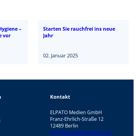
Hygiene –
Starten Sie rauchfrei ins neue
e vor
Jahr
02. Januar 2025
n
Kontakt
ELPATO Medien GmbH
z
Franz-Ehrlich-Straße 12
12489 Berlin
info@gesundheit-adhoc.de