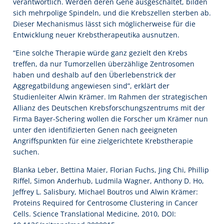
verantwortlich. Werden deren Gene ausgeschaltet, bilden
sich mehrpolige Spindeln, und die Krebszellen sterben ab.
Dieser Mechanismus lässt sich möglicherweise für die
Entwicklung neuer Krebstherapeutika ausnutzen.
“Eine solche Therapie würde ganz gezielt den Krebs
treffen, da nur Tumorzellen überzählige Zentrosomen
haben und deshalb auf den Überlebenstrick der
Aggregatbildung angewiesen sind”, erklärt der
Studienleiter Alwin Krämer. Im Rahmen der strategischen
Allianz des Deutschen Krebsforschungszentrums mit der
Firma Bayer-Schering wollen die Forscher um Krämer nun
unter den identifizierten Genen nach geeigneten
Angriffspunkten für eine zielgerichtete Krebstherapie
suchen.
Blanka Leber, Bettina Maier, Florian Fuchs, Jing Chi, Phillip
Riffel, Simon Anderhub, Ludmila Wagner, Anthony D. Ho,
Jeffrey L. Salisbury, Michael Boutros und Alwin Krämer:
Proteins Required for Centrosome Clustering in Cancer
Cells. Science Translational Medicine, 2010, DOI: