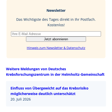
e
g
k
a
b
e
i
Newsletter
o
d
l
o
I
Das Wichtigste des Tages direkt in Ihr Postfach.
k
n
Kostenlos!
Jetzt abonnieren
Hinweis zum Newsletter & Datenschutz
Weitere Meldungen von Deutsches
Krebsforschungszentrum in der Helmholtz-Gemeinschaft
Einfluss von Übergewicht auf das Krebsrisiko
möglicherweise deutlich unterschätzt
20. Juli 2026