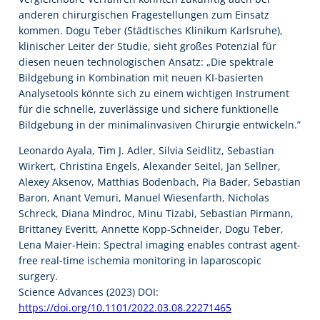
anderen chirurgischen Fragestellungen zum Einsatz
kommen. Dogu Teber (Städtisches Klinikum Karlsruhe),
klinischer Leiter der Studie, sieht großes Potenzial für
diesen neuen technologischen Ansatz: „Die spektrale
Bildgebung in Kombination mit neuen KI-basierten
Analysetools könnte sich zu einem wichtigen Instrument
für die schnelle, zuverlässige und sichere funktionelle
Bildgebung in der minimalinvasiven Chirurgie entwickeln.”
Leonardo Ayala, Tim J. Adler, Silvia Seidlitz, Sebastian
Wirkert, Christina Engels, Alexander Seitel, Jan Sellner,
Alexey Aksenov, Matthias Bodenbach, Pia Bader, Sebastian
Baron, Anant Vemuri, Manuel Wiesenfarth, Nicholas
Schreck, Diana Mindroc, Minu Tizabi, Sebastian Pirmann,
Brittaney Everitt, Annette Kopp-Schneider, Dogu Teber,
Lena Maier-Hein: Spectral imaging enables contrast agent-
free real-time ischemia monitoring in laparoscopic
surgery.
Science Advances (2023) DOI:
https://doi.org/10.1101/2022.03.08.22271465