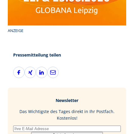
ANZEIGE
Pressemitteilung teilen
F
X
L
E
a
i
i
-
c
n
n
M
e
g
k
a
b
e
i
Newsletter
o
d
l
o
I
Das Wichtigste des Tages direkt in Ihr Postfach.
k
n
Kostenlos!