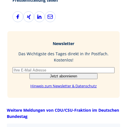
Pressemitteilung teilen
F
X
L
E
a
i
i
-
c
n
n
M
e
g
k
a
b
e
i
Newsletter
o
d
l
o
I
Das Wichtigste des Tages direkt in Ihr Postfach.
k
n
Kostenlos!
Jetzt abonnieren
Hinweis zum Newsletter & Datenschutz
Weitere Meldungen von CDU/CSU-Fraktion im Deutschen
Bundestag